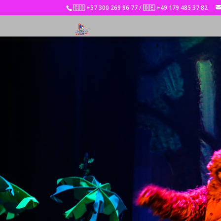
🇨🇴 +57 300 269 96 77 / 🇩🇪 +49 179 485 37 82