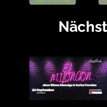
Tango in Nürnberg
T
Nächst