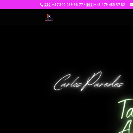
🇨🇴 +57 300 269 96 77 / 🇩🇪 +49 179 485 37 82