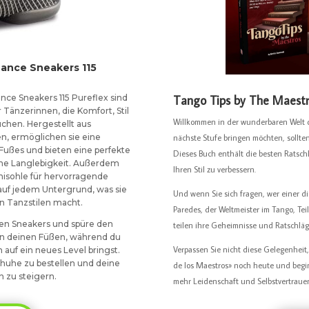
Dance Sneakers 115
nce Sneakers 115 Pureflex sind
Tango Tips by The Maest
 Tänzerinnen, die Komfort, Stil
Willkommen in der wunderbaren Welt d
chen. Hergestellt aus
n, ermöglichen sie eine
nächste Stufe bringen möchten, sollte
Fußes und bieten eine perfekte
Dieses Buch enthält die besten Ratsc
he Langlebigkeit. Außerdem
Ihren Stil zu verbessern.
misohle für hervorragende
t auf jedem Untergrund, was sie
Und wenn Sie sich fragen, wer einer di
von Tanzstilen macht.
Paredes, der Weltmeister im Tango, Tei
enen Sneakers und spüre den
teilen ihre Geheimnisse und Ratschläg
an deinen Füßen, während du
Verpassen Sie nicht diese Gelegenheit
uf ein neues Level bringst.
Schuhe zu bestellen und deine
de los Maestros» noch heute und begin
n zu steigern.
mehr Leidenschaft und Selbstvertrauen 