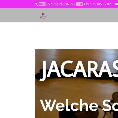
🇨🇴 +57 300 269 96 77 / 🇩🇪 +49 179 485 37 82
JACARA
Welche Sc