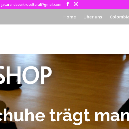
jacarandacentrocultural@gmail.com
Home
Über uns
Colombi
SHOP
huhe trägt ma