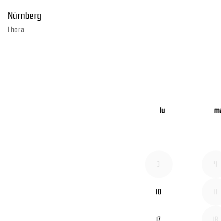
Nürnberg
1 hora
lu
m
3
4
lunes 2026-08-10
10
11
lunes 2026-08-17
17
18