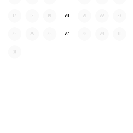
jueves 2026-08-20
17
18
19
20
21
22
23
jueves 2026-08-27
24
25
26
27
28
29
30
31